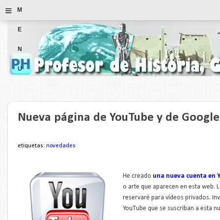
≡
M
E
N
U
Nueva página de YouTube y de Googl
etiquetas:
novedades
He creado
una nueva cuenta en 
o arte que aparecen en esta web. L
reservaré para vídeos privados. Inv
YouTube que se suscriban a esta n