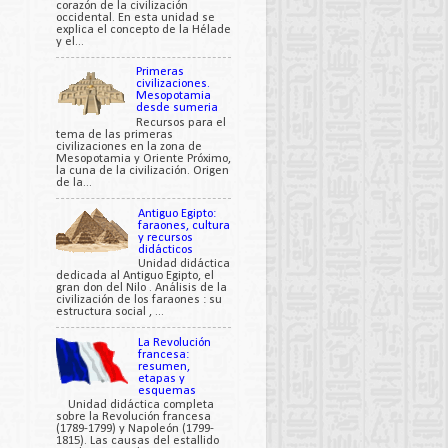
corazón de la civilización
occidental. En esta unidad se
explica el concepto de la Hélade
y el...
Primeras
civilizaciones.
Mesopotamia
desde sumeria
Recursos para el
tema de las primeras
civilizaciones en la zona de
Mesopotamia y Oriente Próximo,
la cuna de la civilización. Origen
de la...
Antiguo Egipto:
faraones, cultura
y recursos
didácticos
Unidad didáctica
dedicada al Antiguo Egipto, el
gran don del Nilo . Análisis de la
civilización de los faraones : su
estructura social , ...
La Revolución
francesa:
resumen,
etapas y
esquemas
Unidad didáctica completa
sobre la Revolución francesa
(1789-1799) y Napoleón (1799-
1815). Las causas del estallido