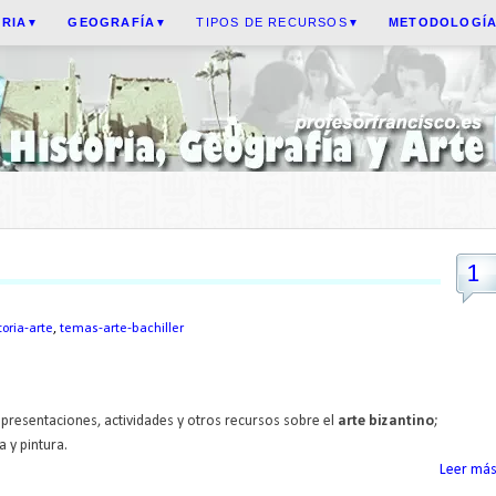
ORIA
GEOGRAFÍA
TIPOS DE RECURSOS
METODOLOGÍ
▼
▼
▼
1
toria-arte
,
temas-arte-bachiller
resentaciones, actividades y otros recursos sobre el
arte bizantino
;
a y pintura.
Leer más.