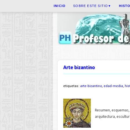
INICIO
SOBRE ESTE SITIO
HIST
▼
Arte bizantino
etiquetas:
arte-bizantino
,
edad-media
,
his
Resumen, esquemas, p
arquitectura, escultur