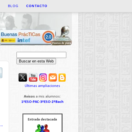
A
BLOG
CONTACTO
Últimas ampliaciones
Avisos
a mis alumnos:
1ºESO
-
PAC
-
3ºESO
-
2ºBach
Entrada destacada
..