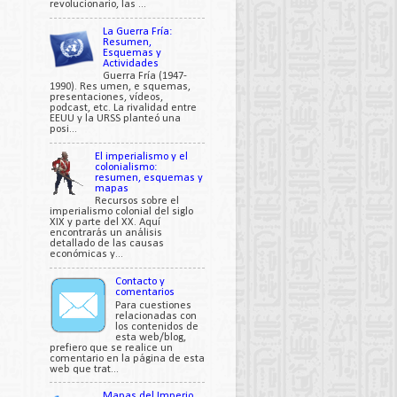
revolucionario, las ...
La Guerra Fría:
Resumen,
Esquemas y
Actividades
Guerra Fría (1947-
1990). Res umen, e squemas,
presentaciones, vídeos,
podcast, etc. La rivalidad entre
EEUU y la URSS planteó una
posi...
El imperialismo y el
colonialismo:
resumen, esquemas y
mapas
Recursos sobre el
imperialismo colonial del siglo
XIX y parte del XX. Aquí
encontrarás un análisis
detallado de las causas
económicas y...
Contacto y
comentarios
Para cuestiones
relacionadas con
los contenidos de
esta web/blog,
prefiero que se realice un
comentario en la página de esta
web que trat...
Mapas del Imperio