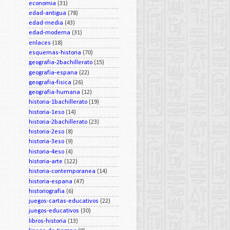
economia
(31)
edad-antigua
(78)
edad-media
(43)
edad-moderna
(31)
enlaces
(18)
esquemas-historia
(70)
geografia-2bachillerato
(15)
geografia-espana
(22)
geografia-fisica
(26)
geografia-humana
(12)
historia-1bachillerato
(19)
historia-1eso
(14)
historia-2bachillerato
(23)
historia-2eso
(8)
historia-3eso
(9)
historia-4eso
(4)
historia-arte
(122)
historia-contemporanea
(14)
historia-espana
(47)
historiografia
(6)
juegos-cartas-educativos
(22)
juegos-educativos
(30)
libros-historia
(13)