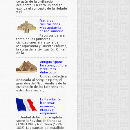
corazón de la civilización
occidental. En esta unidad se
explica el concepto de la Hélade
y el...
Primeras
civilizaciones.
Mesopotamia
desde sumeria
Recursos para el
tema de las primeras
civilizaciones en la zona de
Mesopotamia y Oriente Próximo,
la cuna de la civilización. Origen
de la...
Antiguo Egipto:
faraones, cultura
y recursos
didácticos
Unidad didáctica
dedicada al Antiguo Egipto, el
gran don del Nilo . Análisis de la
civilización de los faraones : su
estructura social , ...
La Revolución
francesa:
resumen,
etapas y
esquemas
Unidad didáctica completa
sobre la Revolución francesa
(1789-1799) y Napoleón (1799-
1815). Las causas del estallido