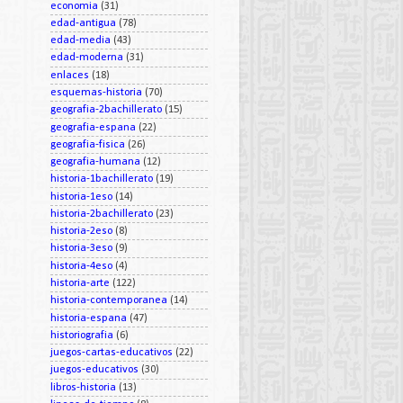
economia
(31)
edad-antigua
(78)
edad-media
(43)
edad-moderna
(31)
enlaces
(18)
esquemas-historia
(70)
geografia-2bachillerato
(15)
geografia-espana
(22)
geografia-fisica
(26)
geografia-humana
(12)
historia-1bachillerato
(19)
historia-1eso
(14)
historia-2bachillerato
(23)
historia-2eso
(8)
historia-3eso
(9)
historia-4eso
(4)
historia-arte
(122)
historia-contemporanea
(14)
historia-espana
(47)
historiografia
(6)
juegos-cartas-educativos
(22)
juegos-educativos
(30)
libros-historia
(13)