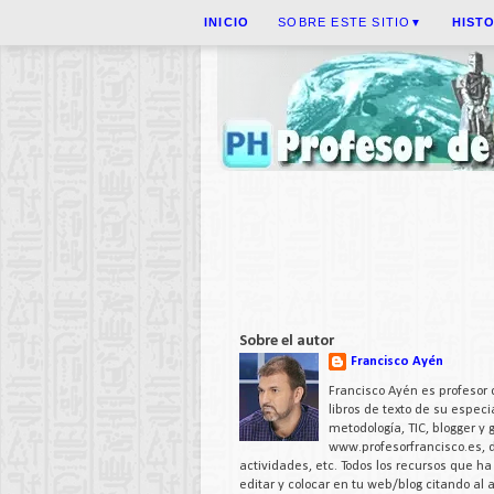
INICIO
SOBRE ESTE SITIO
HIST
▼
Sobre el autor
Francisco Ayén
Francisco Ayén es profesor 
libros de texto de su espe
metodología, TIC, blogger y
www.profesorfrancisco.es,
actividades, etc. Todos los recursos que h
editar y colocar en tu web/blog citando al