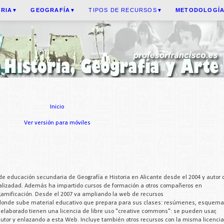
ORIA
GEOGRAFÍA
TIPOS DE RECURSOS
METODOLOGÍ
▼
▼
▼
Inicio
Ver versión para móviles
de educación secundaria de Geografía e Historia en Alicante desde el 2004 y autor 
cializadad. Además ha impartido cursos de formación a otros compañeros en
 gamificación. Desde el 2007 va ampliando la web de recursos
 donde sube material educativo que prepara para sus clases: resúmenes, esquema
a elaborado tienen una licencia de libre uso "creative commons": se pueden usar,
 autor y enlazando a esta Web. Incluye también otros recursos con la misma licencia