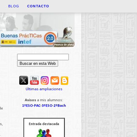
A
BLOG
CONTACTO
Últimas ampliaciones
Avisos
a mis alumnos:
1ºESO
-
PAC
-
3ºESO
-
2ºBach
de
s,
Entrada destacada
.