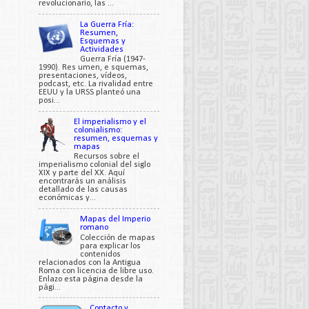
revolucionario, las ...
La Guerra Fría:
Resumen,
Esquemas y
Actividades
Guerra Fría (1947-
1990). Res umen, e squemas,
presentaciones, vídeos,
podcast, etc. La rivalidad entre
EEUU y la URSS planteó una
posi...
El imperialismo y el
colonialismo:
resumen, esquemas y
mapas
Recursos sobre el
imperialismo colonial del siglo
XIX y parte del XX. Aquí
encontrarás un análisis
detallado de las causas
económicas y...
Mapas del Imperio
romano
Colección de mapas
para explicar los
contenidos
relacionados con la Antigua
Roma con licencia de libre uso.
Enlazo esta página desde la
pági...
Contacto y