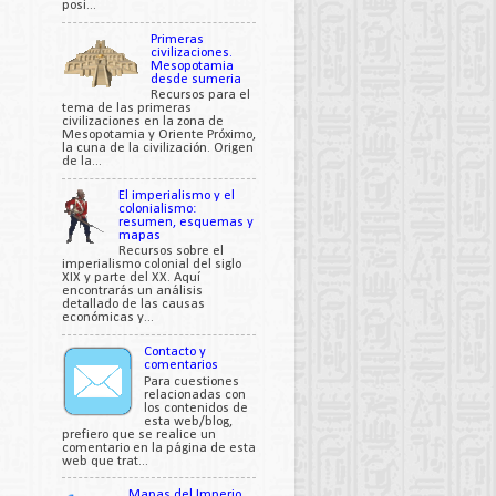
posi...
Primeras
civilizaciones.
Mesopotamia
desde sumeria
Recursos para el
tema de las primeras
civilizaciones en la zona de
Mesopotamia y Oriente Próximo,
la cuna de la civilización. Origen
de la...
El imperialismo y el
colonialismo:
resumen, esquemas y
mapas
Recursos sobre el
imperialismo colonial del siglo
XIX y parte del XX. Aquí
encontrarás un análisis
detallado de las causas
económicas y...
Contacto y
comentarios
Para cuestiones
relacionadas con
los contenidos de
esta web/blog,
prefiero que se realice un
comentario en la página de esta
web que trat...
Mapas del Imperio