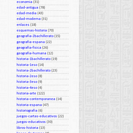
economia
(31)
edad-antigua
(78)
edad-media
(43)
edad-moderna
(31)
enlaces
(18)
esquemas-historia
(70)
geografia-2bachillerato
(15)
geografia-espana
(22)
geografia-fisica
(26)
geografia-humana
(12)
historia-1bachillerato
(19)
historia-1eso
(14)
historia-2bachillerato
(23)
historia-2eso
(8)
historia-3eso
(9)
historia-4eso
(4)
historia-arte
(122)
historia-contemporanea
(14)
historia-espana
(47)
historiografia
(6)
juegos-cartas-educativos
(22)
juegos-educativos
(30)
libros-historia
(13)