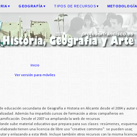
ORIA
GEOGRAFÍA
TIPOS DE RECURSOS
METODOLOGÍ
▼
▼
▼
Inicio
Ver versión para móviles
de educación secundaria de Geografía e Historia en Alicante desde el 2004 y autor 
cializadad. Además ha impartido cursos de formación a otros compañeros en
 gamificación. Desde el 2007 va ampliando la web de recursos
 donde sube material educativo que prepara para sus clases: resúmenes, esquema
a elaborado tienen una licencia de libre uso "creative commons": se pueden usar,
 autor y enlazando a esta Web. Incluye también otros recursos con la misma licencia