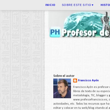
INICIO
SOBRE ESTE SITIO
HIST
▼
Sobre el autor
Francisco Ayén
Francisco Ayén es profesor 
libros de texto de su espe
metodología, TIC, blogger y
www.profesorfrancisco.es,
actividades, etc. Todos los recursos que h
editar y colocar en tu web/blog citando al