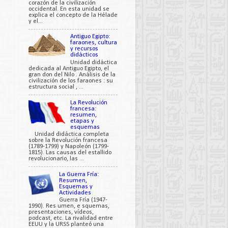
corazón de la civilización
occidental. En esta unidad se
explica el concepto de la Hélade
y el...
Antiguo Egipto:
faraones, cultura
y recursos
didácticos
Unidad didáctica
dedicada al Antiguo Egipto, el
gran don del Nilo . Análisis de la
civilización de los faraones : su
estructura social , ...
La Revolución
francesa:
resumen,
etapas y
esquemas
Unidad didáctica completa
sobre la Revolución francesa
(1789-1799) y Napoleón (1799-
1815). Las causas del estallido
revolucionario, las ...
La Guerra Fría:
Resumen,
Esquemas y
Actividades
Guerra Fría (1947-
1990). Res umen, e squemas,
presentaciones, vídeos,
podcast, etc. La rivalidad entre
EEUU y la URSS planteó una