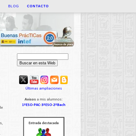
A
BLOG
CONTACTO
Últimas ampliaciones
Avisos
a mis alumnos:
1ºESO
-
PAC
-
3ºESO
-
2ºBach
de
s,
Entrada destacada
.