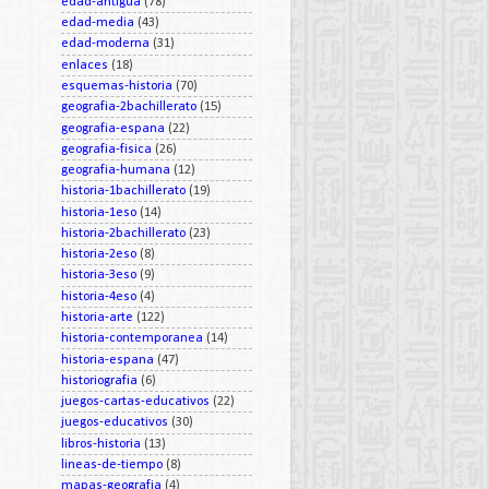
edad-antigua
(78)
edad-media
(43)
edad-moderna
(31)
enlaces
(18)
esquemas-historia
(70)
geografia-2bachillerato
(15)
geografia-espana
(22)
geografia-fisica
(26)
geografia-humana
(12)
historia-1bachillerato
(19)
historia-1eso
(14)
historia-2bachillerato
(23)
historia-2eso
(8)
historia-3eso
(9)
historia-4eso
(4)
historia-arte
(122)
historia-contemporanea
(14)
historia-espana
(47)
historiografia
(6)
juegos-cartas-educativos
(22)
juegos-educativos
(30)
libros-historia
(13)
lineas-de-tiempo
(8)
mapas-geografia
(4)