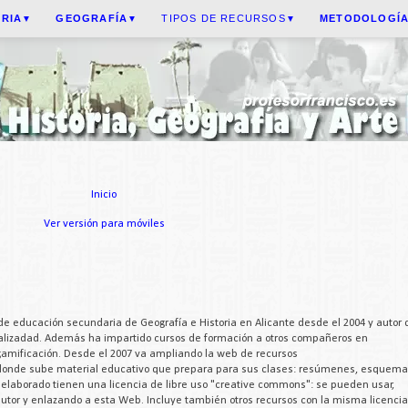
ORIA
GEOGRAFÍA
TIPOS DE RECURSOS
METODOLOGÍ
▼
▼
▼
Inicio
Ver versión para móviles
de educación secundaria de Geografía e Historia en Alicante desde el 2004 y autor 
cializadad. Además ha impartido cursos de formación a otros compañeros en
 gamificación. Desde el 2007 va ampliando la web de recursos
 donde sube material educativo que prepara para sus clases: resúmenes, esquema
a elaborado tienen una licencia de libre uso "creative commons": se pueden usar,
 autor y enlazando a esta Web. Incluye también otros recursos con la misma licencia