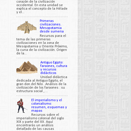
corazón de la civilización
occidental. En esta unidad se
explica el concepto de la Hélade
y el...
Primeras
civilizaciones.
Mesopotamia
desde sumeria
Recursos para el
tema de las primeras
civilizaciones en la zona de
Mesopotamia y Oriente Próximo,
la cuna de la civilización. Origen
de la...
Antiguo Egipto:
faraones, cultura
y recursos
didácticos
Unidad didáctica
dedicada al Antiguo Egipto, el
gran don del Nilo . Análisis de la
civilización de los faraones : su
estructura social , ...
El imperialismo y el
colonialismo:
resumen, esquemas y
mapas
Recursos sobre el
imperialismo colonial del siglo
XIX y parte del XX. Aquí
encontrarás un análisis
detallado de las causas