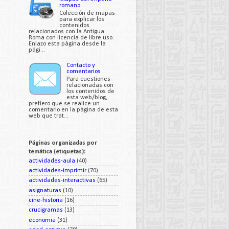
romano
Colección de mapas
para explicar los
contenidos
relacionados con la Antigua
Roma con licencia de libre uso.
Enlazo esta página desde la
pági...
Contacto y
comentarios
Para cuestiones
relacionadas con
los contenidos de
esta web/blog,
prefiero que se realice un
comentario en la página de esta
web que trat...
Páginas organizadas por
temática (etiquetas):
actividades-aula
(40)
actividades-imprimir
(70)
actividades-interactivas
(65)
asignaturas
(10)
cine-historia
(16)
crucigramas
(13)
economia
(31)