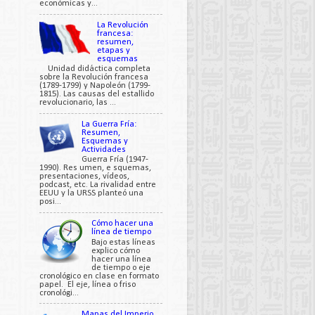
económicas y...
La Revolución
francesa:
resumen,
etapas y
esquemas
Unidad didáctica completa
sobre la Revolución francesa
(1789-1799) y Napoleón (1799-
1815). Las causas del estallido
revolucionario, las ...
La Guerra Fría:
Resumen,
Esquemas y
Actividades
Guerra Fría (1947-
1990). Res umen, e squemas,
presentaciones, vídeos,
podcast, etc. La rivalidad entre
EEUU y la URSS planteó una
posi...
Cómo hacer una
línea de tiempo
Bajo estas líneas
explico cómo
hacer una línea
de tiempo o eje
cronológico en clase en formato
papel. El eje, línea o friso
cronológi...
Mapas del Imperio