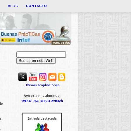
A
BLOG
CONTACTO
Últimas ampliaciones
Avisos
a mis alumnos:
1ºESO
-
PAC
-
3ºESO
-
2ºBach
de
s,
Entrada destacada
.