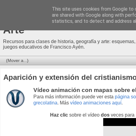
This site uses cookies from Google to d
Profesor Francisco | Recur
are shared with Google along with perf
statistics, and to detect and address a
Arte
Recursos para clases de historia, geografía y arte: esquemas,
juegos educativos de Francisco Ayén.
Aparición y extensión del cristianism
Vídeo animación con mapas sobre el 
Para más información puede ver esta
página so
grecolatina
.
Más
vídeo animaciones aquí
.
Haz clic
sobre el vídeo
dos
veces para 