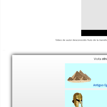
Video de autor desconocido fruto de la trans
...
Visita
otr
Antiguo E