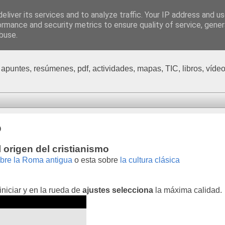
eliver its services and to analyze traffic. Your IP address and u
sos de Geografía, Historia
ormance and security metrics to ensure quality of service, gene
buse.
 apuntes, resúmenes, pdf, actividades, mapas, TIC, libros, vídeo
o
origen del cristianismo
bre la Roma antigua
o esta sobre
la cultura clásica
iniciar y en la rueda de
ajustes selecciona
la máxima calidad.