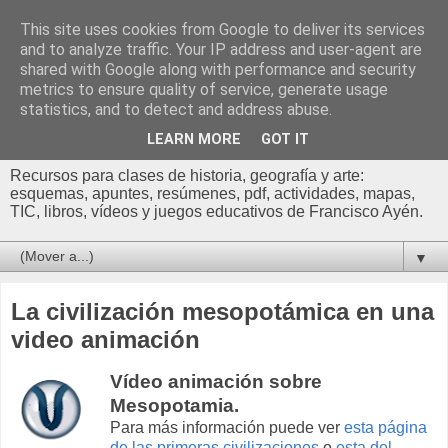
This site uses cookies from Google to deliver its services
Profesor Francisco |
and to analyze traffic. Your IP address and user-agent are
shared with Google along with performance and security
Recursos de Geografía,
metrics to ensure quality of service, generate usage
statistics, and to detect and address abuse.
Historia y Arte
LEARN MORE
GOT IT
Recursos para clases de historia, geografía y arte:
esquemas, apuntes, resúmenes, pdf, actividades, mapas,
TIC, libros, vídeos y juegos educativos de Francisco Ayén.
▼
La civilización mesopotámica en una
video animación
Vídeo animación sobre
Mesopotamia.
Para más información puede ver
esta página
de las primeras civilizaciones
o
esta del