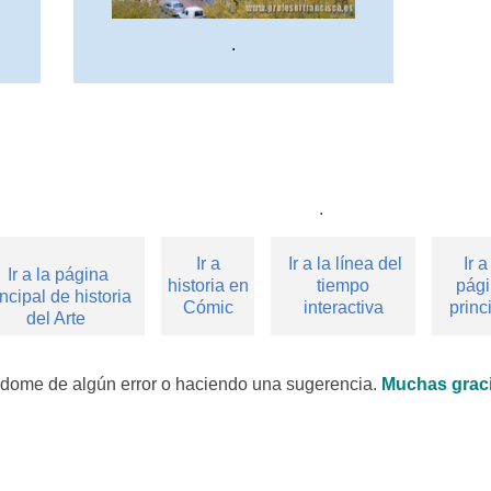
.
.
Ir a
Ir a la línea del
Ir a
Ir a la página
historia en
tiempo
pág
incipal de historia
Cómic
interactiva
princ
del Arte
dome de algún error o haciendo una sugerencia.
Muchas grac