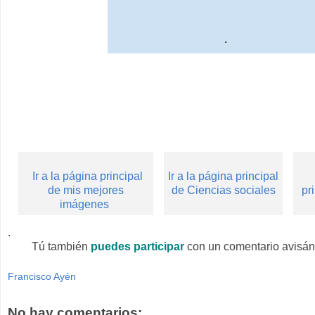
.
Ir a la página principal
Ir a la página principal
de mis mejores
de Ciencias sociales
pr
imágenes
.
Tú también
puedes participar
con un comentario avisán
Francisco Ayén
No hay comentarios: