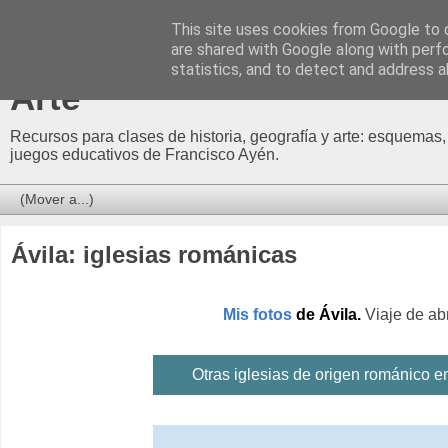
This site uses cookies from Google to d
Profesor Francisco | Recur
are shared with Google along with perf
statistics, and to detect and address a
Arte
Recursos para clases de historia, geografía y arte: esquemas,
juegos educativos de Francisco Ayén.
Ávila: iglesias románicas
Mis fotos
de Ávila
.
Viaje de ab
Otras iglesias de origen románico e