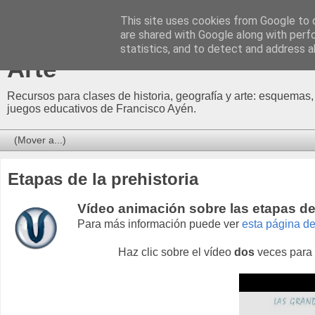
This site uses cookies from Google to d
Profesor Francisco | Recur
are shared with Google along with perf
statistics, and to detect and address a
Arte
Recursos para clases de historia, geografía y arte: esquemas,
juegos educativos de Francisco Ayén.
Etapas de la prehistoria
Vídeo animación sobre las etapas de 
Para más información puede ver
esta página del
Haz clic sobre el vídeo
dos
veces para 