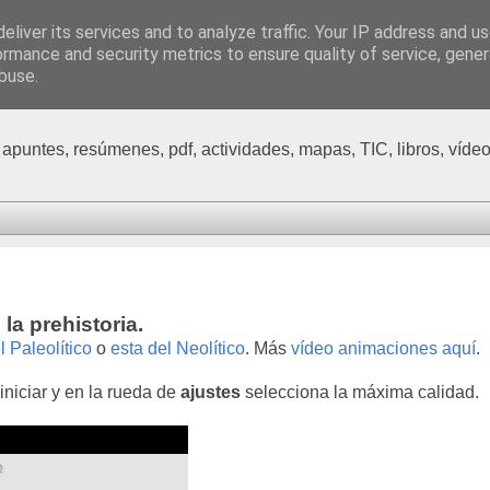
eliver its services and to analyze traffic. Your IP address and u
sos de Geografía, Historia
ormance and security metrics to ensure quality of service, gene
buse.
 apuntes, resúmenes, pdf, actividades, mapas, TIC, libros, vídeo
la prehistoria.
 Paleolítico
o
esta del Neolítico
.
Más
vídeo animaciones aquí
.
iniciar y en la rueda de
ajustes
selecciona la máxima calidad.