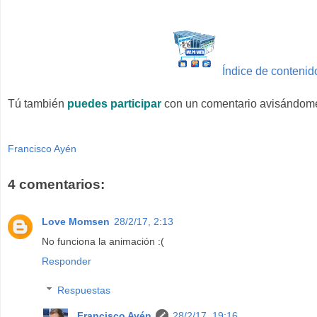
Índice de contenid
Tú también
puedes participar
con un comentario avisándome
Francisco Ayén
4 comentarios:
Love Momsen
28/2/17, 2:13
No funciona la animación :(
Responder
Respuestas
Francisco Ayén
28/2/17, 19:16