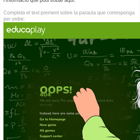
l'informació que pots trobar aquí.
Completa el text prement sobre la paraula que corresponga
per ordre: