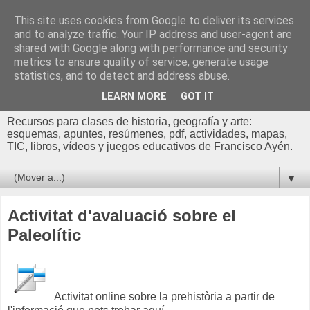
This site uses cookies from Google to deliver its services
Profesor Francisco |
and to analyze traffic. Your IP address and user-agent are
shared with Google along with performance and security
Recursos de Geografía,
metrics to ensure quality of service, generate usage
statistics, and to detect and address abuse.
Historia y Arte
LEARN MORE
GOT IT
Recursos para clases de historia, geografía y arte:
esquemas, apuntes, resúmenes, pdf, actividades, mapas,
TIC, libros, vídeos y juegos educativos de Francisco Ayén.
▼
Activitat d'avaluació sobre el
Paleolític
Activitat online sobre la prehistòria a partir de