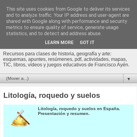
This site uses cookies from Google to deliver its services
Profesor Francisco |
and to analyze traffic. Your IP address and user-agent are
shared with Google along with performance and security
Recursos de Geografía,
metrics to ensure quality of service, generate usage
statistics, and to detect and address abuse.
Historia y Arte
LEARN MORE
GOT IT
Recursos para clases de historia, geografía y arte:
esquemas, apuntes, resúmenes, pdf, actividades, mapas,
TIC, libros, vídeos y juegos educativos de Francisco Ayén.
▼
Litología, roquedo y suelos
Litología, roquedo y suelos en España.
Presentación y resumen.