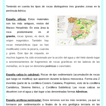
Teniendo en cuenta los tipos de rocas distinguimos tres grandes zonas en la
península ibérica.
España silícea:
Estos materiales
son los más antiguos, restos del
Macizo Hespérido. En esta área la
roca predominante es el
granito
,
rocas ígneas, es decir, de
origen magmático. También hay
rocas metamórficas (que se han
modificado) como
la pizarra, cuarcita
y gneis. Este tipo de roquedo, en
muchos lugares ha sido erosionado por la acción del agua y del hielo dando lugar
a amontonamientos de fragmentos de rocas graníticas en las laderas de las
montañas, es lo que se denomina
pedrizas
o canchales.
.
España caliza (o calcárea):
Rocas de tipo sedimentario (acumulación de rocas
que luego se modifica) que aparecen durante la época mesozoica. Forma una Z
invertida (parte de la cordillera Costero Catalana, Prepirineo, este de la cordillera
Cantábrica, Sistema Ibérico, y Cordillera Subbética) Las rocas calizas se
disuelven con el agua y dan lugar a las denominadas formas
kársticas
.
.
España arcillosa peninsular:
Estos terrenos son los más recientes, ya que se
formaron por sedimentación a finales de la era geológica terciaria en las