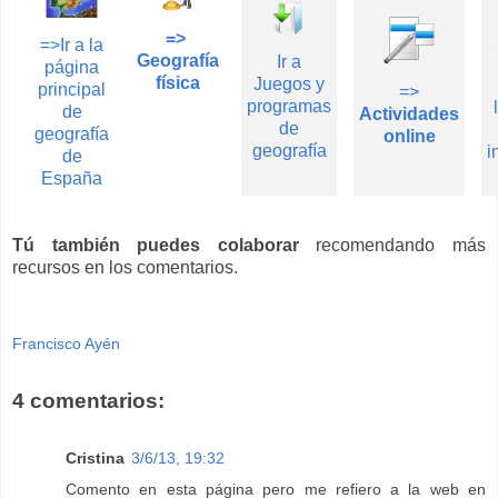
=>
=>Ir a la
Geografía
Ir a
página
física
Juegos y
principal
=>
programas
de
Actividades
de
geografía
online
geografía
i
de
España
...
Tú también puedes colaborar
recomendando más
recursos en los comentarios.
Francisco Ayén
4 comentarios:
Cristina
3/6/13, 19:32
Comento en esta página pero me refiero a la web en