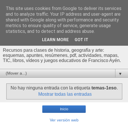
This site uses cookies from Google to deliver its services
Profesor Francisco |
and to analyze traffic. Your IP address and user-agent are
shared with Google along with performance and security
Recursos de Geografía,
metrics to ensure quality of service, generate usage
statistics, and to detect and address abuse.
Historia y Arte
LEARN MORE
GOT IT
Recursos para clases de historia, geografía y arte:
esquemas, apuntes, resúmenes, pdf, actividades, mapas,
TIC, libros, vídeos y juegos educativos de Francisco Ayén.
▼
No hay ninguna entrada con la etiqueta
temas-1eso
.
Mostrar todas las entradas
Inicio
Ver versión web