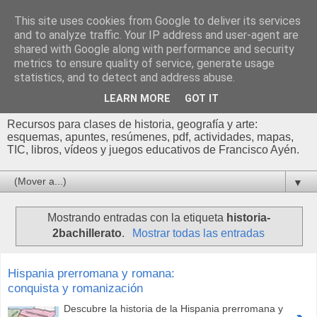
This site uses cookies from Google to deliver its services
Profesor Francisco |
and to analyze traffic. Your IP address and user-agent are
shared with Google along with performance and security
Recursos de Geografía,
metrics to ensure quality of service, generate usage
statistics, and to detect and address abuse.
Historia y Arte
LEARN MORE
GOT IT
Recursos para clases de historia, geografía y arte:
esquemas, apuntes, resúmenes, pdf, actividades, mapas,
TIC, libros, vídeos y juegos educativos de Francisco Ayén.
▼
Mostrando entradas con la etiqueta
historia-
2bachillerato
.
Mostrar todas las entradas
Hispania prerromana y romana:
conquista y romanización
Descubre la historia de la Hispania prerromana y