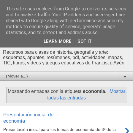
This site uses cookies from Google to deliver its services
Profesor Francisco |
and to analyze traffic. Your IP address and user-agent are
shared with Google along with performance and security
Recursos de Geografía,
metrics to ensure quality of service, generate usage
statistics, and to detect and address abuse.
Historia y Arte
LEARN MORE
GOT IT
Recursos para clases de historia, geografía y arte:
esquemas, apuntes, resúmenes, pdf, actividades, mapas,
TIC, libros, vídeos y juegos educativos de Francisco Ayén.
▼
Mostrando entradas con la etiqueta
economia
.
Mostrar
todas las entradas
Presentación inicial de
economía
›
Presentación inicial para los temas de economía de 3º de la