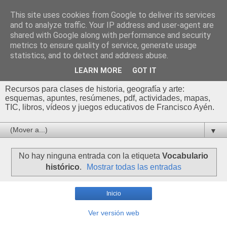
This site uses cookies from Google to deliver its services
Profesor Francisco |
and to analyze traffic. Your IP address and user-agent are
shared with Google along with performance and security
Recursos de Geografía,
metrics to ensure quality of service, generate usage
statistics, and to detect and address abuse.
Historia y Arte
LEARN MORE
GOT IT
Recursos para clases de historia, geografía y arte:
esquemas, apuntes, resúmenes, pdf, actividades, mapas,
TIC, libros, vídeos y juegos educativos de Francisco Ayén.
▼
No hay ninguna entrada con la etiqueta
Vocabulario
histórico
.
Mostrar todas las entradas
Inicio
Ver versión web