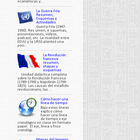
económicas y...
La Guerra Fría:
Resumen,
Esquemas y
Actividades
Guerra Fría (1947-
1990). Res umen, e squemas,
presentaciones, vídeos,
podcast, etc. La rivalidad entre
EEUU y la URSS planteó una
posi...
La Revolución
francesa:
resumen,
etapas y
esquemas
Unidad didáctica completa
sobre la Revolución francesa
(1789-1799) y Napoleón (1799-
1815). Las causas del estallido
revolucionario, las ...
Cómo hacer una
línea de tiempo
Bajo estas líneas
explico cómo
hacer una línea
de tiempo o eje
cronológico en clase en formato
papel. El eje, línea o friso
cronológi...
Mapas del Imperio