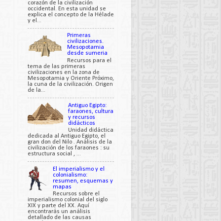
corazón de la civilización
occidental. En esta unidad se
explica el concepto de la Hélade
y el...
Primeras
civilizaciones.
Mesopotamia
desde sumeria
Recursos para el
tema de las primeras
civilizaciones en la zona de
Mesopotamia y Oriente Próximo,
la cuna de la civilización. Origen
de la...
Antiguo Egipto:
faraones, cultura
y recursos
didácticos
Unidad didáctica
dedicada al Antiguo Egipto, el
gran don del Nilo . Análisis de la
civilización de los faraones : su
estructura social , ...
El imperialismo y el
colonialismo:
resumen, esquemas y
mapas
Recursos sobre el
imperialismo colonial del siglo
XIX y parte del XX. Aquí
encontrarás un análisis
detallado de las causas