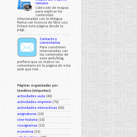
romano
Colección de mapas
para explicar los
contenidos
relacionados con la Antigua
Roma con licencia de libre uso.
Enlazo esta página desde la
pági...
Contacto y
comentarios
Para cuestiones
relacionadas con
los contenidos de
esta web/blog,
prefiero que se realice un
comentario en la página de esta
web que trat...
Páginas organizadas por
temática (etiquetas):
actividades-aula
(40)
actividades-imprimir
(70)
actividades-interactivas
(65)
asignaturas
(10)
cine-historia
(16)
crucigramas
(13)
economia
(31)