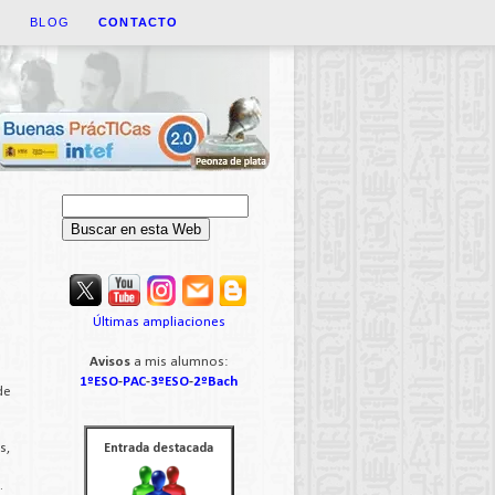
A
BLOG
CONTACTO
Últimas ampliaciones
Avisos
a mis alumnos:
1ºESO
-
PAC
-
3ºESO
-
2ºBach
de
s,
Entrada destacada
.