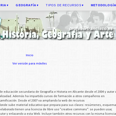
ORIA
GEOGRAFÍA
TIPOS DE RECURSOS
METODOLOGÍ
▼
▼
▼
Inicio
Ver versión para móviles
de educación secundaria de Geografía e Historia en Alicante desde el 2004 y autor 
cializadad. Además ha impartido cursos de formación a otros compañeros en
 gamificación. Desde el 2007 va ampliando la web de recursos
 donde sube material educativo que prepara para sus clases: resúmenes, esquema
a elaborado tienen una licencia de libre uso "creative commons": se pueden usar,
 autor y enlazando a esta Web. Incluye también otros recursos con la misma licencia