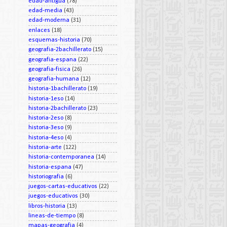
edad-antigua
(78)
edad-media
(43)
edad-moderna
(31)
enlaces
(18)
esquemas-historia
(70)
geografia-2bachillerato
(15)
geografia-espana
(22)
geografia-fisica
(26)
geografia-humana
(12)
historia-1bachillerato
(19)
historia-1eso
(14)
historia-2bachillerato
(23)
historia-2eso
(8)
historia-3eso
(9)
historia-4eso
(4)
historia-arte
(122)
historia-contemporanea
(14)
historia-espana
(47)
historiografia
(6)
juegos-cartas-educativos
(22)
juegos-educativos
(30)
libros-historia
(13)
lineas-de-tiempo
(8)
mapas-geografia
(4)