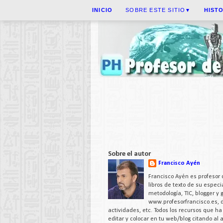
INICIO
SOBRE ESTE SITIO
HIST
▼
Sobre el autor
Francisco Ayén
Francisco Ayén es profesor 
libros de texto de su espe
metodología, TIC, blogger y
www.profesorfrancisco.es,
actividades, etc. Todos los recursos que h
editar y colocar en tu web/blog citando al