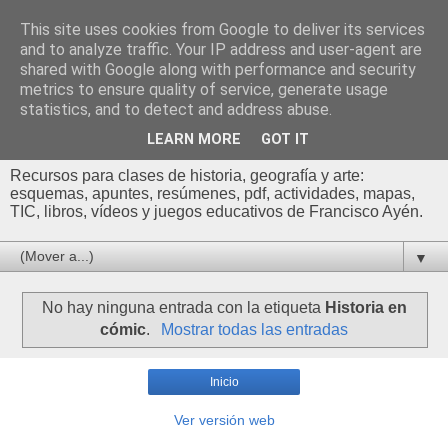
This site uses cookies from Google to deliver its services
Profesor Francisco |
and to analyze traffic. Your IP address and user-agent are
shared with Google along with performance and security
Recursos de Geografía,
metrics to ensure quality of service, generate usage
statistics, and to detect and address abuse.
Historia y Arte
LEARN MORE
GOT IT
Recursos para clases de historia, geografía y arte:
esquemas, apuntes, resúmenes, pdf, actividades, mapas,
TIC, libros, vídeos y juegos educativos de Francisco Ayén.
▼
No hay ninguna entrada con la etiqueta
Historia en
cómic
.
Mostrar todas las entradas
Inicio
Ver versión web