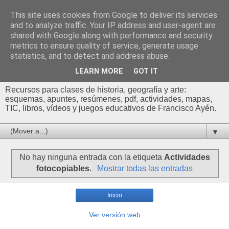
This site uses cookies from Google to deliver its services
Profesor Francisco |
and to analyze traffic. Your IP address and user-agent are
shared with Google along with performance and security
Recursos de Geografía,
metrics to ensure quality of service, generate usage
statistics, and to detect and address abuse.
Historia y Arte
LEARN MORE
GOT IT
Recursos para clases de historia, geografía y arte:
esquemas, apuntes, resúmenes, pdf, actividades, mapas,
TIC, libros, vídeos y juegos educativos de Francisco Ayén.
▼
No hay ninguna entrada con la etiqueta
Actividades
fotocopiables
.
Mostrar todas las entradas
Inicio
Ver versión web